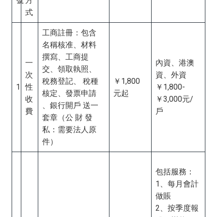
號
方
式
工商註冊：包含
名稱核准、材料
撰寫、工商提
一
內資、港澳
交、領取執照、
次
資、外資
稅務登記、 稅種
￥1,800
1
性
￥1,800-
核定、發票申請
元起
收
￥3,000元/
、銀行開戶 送一
費
戶
套章（公 財 發
私：需要法人原
件）
包括服務：
1、每月會計
做賬
2、按季度報