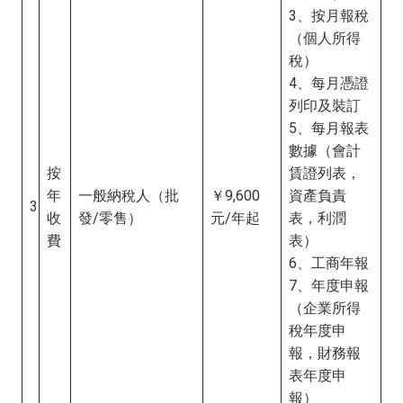
3、按月報稅
（個人所得
稅）
4、每月憑證
列印及裝訂
5、每月報表
數據（會計
按
賃證列表，
年
一般納稅人（批
￥9,600
資產負責
3
收
發/零售）
元/年起
表，利潤
費
表）
6、工商年報
7、年度申報
（企業所得
稅年度申
報，財務報
表年度申
報）