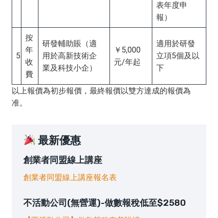
表年度申
報）
按
研發輔助賬（適
適用於研發
年
￥5,000
5
用於高新技術企
立項5個及以
收
元/年起
業及科技小企）
下
費
以上報價為初步報價，最終報價以雙方達成的報價為
准。
最新優惠
創業者同盟線上講座
創業者同盟線上講座報名表
不活動公司(無營運)-做數報稅低至$2580