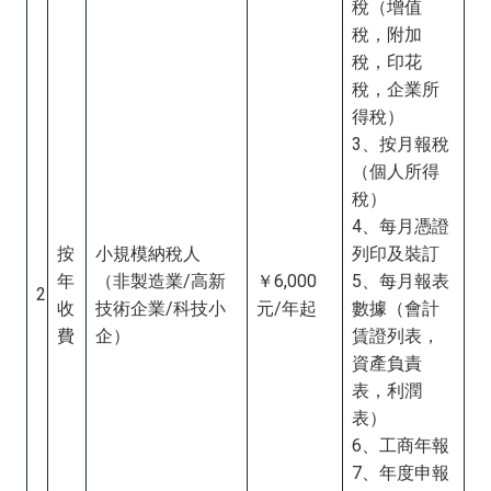
稅（增值
稅，附加
稅，印花
稅，企業所
得稅）
3、按月報稅
（個人所得
稅）
4、每月憑證
按
小規模納稅人
列印及裝訂
年
（非製造業/高新
￥6,000
5、每月報表
2
收
技術企業/科技小
元/年起
數據（會計
費
企）
賃證列表，
資產負責
表，利潤
表）
6、工商年報
7、年度申報