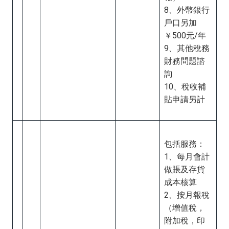
8、外幣銀行
戶口另加
￥500元/年
9、其他稅務
財務問題諮
詢
10、稅收補
貼申請另計
包括服務：
1、每月會計
做賬及存貨
成本核算
2、按月報稅
（增值稅，
附加稅，印