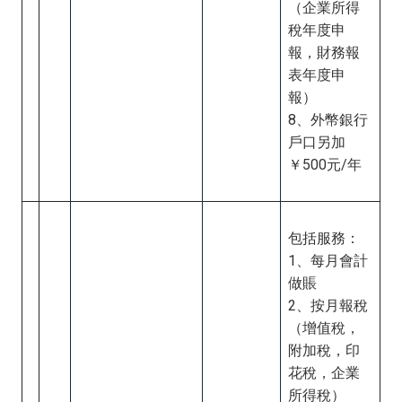
（企業所得
稅年度申
報，財務報
表年度申
報）
8、外幣銀行
戶口另加
￥500元/年
包括服務：
1、每月會計
做賬
2、按月報稅
（增值稅，
附加稅，印
花稅，企業
所得稅）