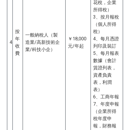
花稅，企業
所得稅）
3、按月報稅
（個人所得
按
稅）
一般納稅人（製
年
￥18,000
4、每月憑證
4
造業/高新技術企
收
元/年起
列印及裝訂
業/科技小企）
費
5、每月報表
數據（會計
賃證列表，
資產負責
表，利潤
表）
6、工商年報
7、年度申報
（企業所得
稅年度申
報，財務報