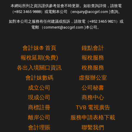
本網站所列之資訊謹供參考並會不時更新。如欲查詢詳情，請致電
（+852 3465 9888）或電郵本公司 （enquiry@accgirl.com )查詢。
如對本公司之服務有任何建議或投訴，請致電（+852 3465 9821）或
電郵 （comment@accgirl.com )本公司。
會計妹® 首頁
鐘點會計
報稅延期(免費)
報稅服務
各出入境關口資訊
稅務服務
會計妹數碼
虛擬辦公室
成立公司
公司秘書
現成公司
商務中心
商標註冊
TVB 電視廣告
離岸公司
服務申請表格下載
會計理賬
聯繫我們