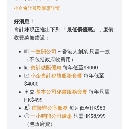
小企會計服務優惠詳情
好消息！
會計妹現正推出下列
「最低價優惠」
，廉價
收費萬無錯過：
💵
一蚊開公司
– 香港人創業 只需一蚊
（不包括政府收費用）
📊
會計做賬優惠
每年低至$3000
📈
小企會計稅務服務套餐
每年低至
$4000
👩‍💻
基本公司秘書服務套餐
每年只需
HK$499
📬
虛擬辦公室服務
每月低至HK$63
🕐
一小時開公司優惠
只需HK$8,999
（包政府費）