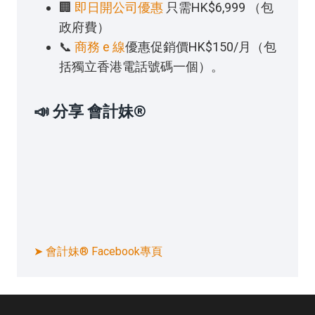
🏢
即日開公司優惠
只需HK$6,999 （包
政府費）
📞
商務 e 線
優惠促銷價HK$150/月（包
括獨立香港電話號碼一個）。
📣 分享 會計妹®
➤ 會計妹® Facebook專頁