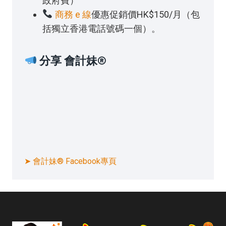
政府費）
商務 e 線
優惠促銷價HK$150/月（包
括獨立香港電話號碼一個）。
分享 會計妹®
➤ 會計妹® Facebook專頁