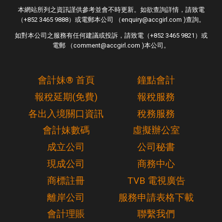
本網站所列之資訊謹供參考並會不時更新。如欲查詢詳情，請致電
（+852 3465 9888）或電郵本公司 （enquiry@accgirl.com )查詢。
如對本公司之服務有任何建議或投訴，請致電（+852 3465 9821）或
電郵 （comment@accgirl.com )本公司。
會計妹® 首頁
鐘點會計
報稅延期(免費)
報稅服務
各出入境關口資訊
稅務服務
會計妹數碼
虛擬辦公室
成立公司
公司秘書
現成公司
商務中心
商標註冊
TVB 電視廣告
離岸公司
服務申請表格下載
會計理賬
聯繫我們