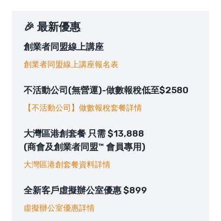
🎉 最新優惠
創業者同盟線上講座
創業者同盟線上講座報名表
不活動公司(無營運)-做數報稅低至$2580
【不活動公司】做數報稅套餐詳情
大灣區港創套餐 只需 $13,888
(商會及創業者同盟™ 會員專用)
大灣區港創套餐資料詳情
全新客戶虛擬辦公室優惠 $899
虛擬辦公室優惠詳情