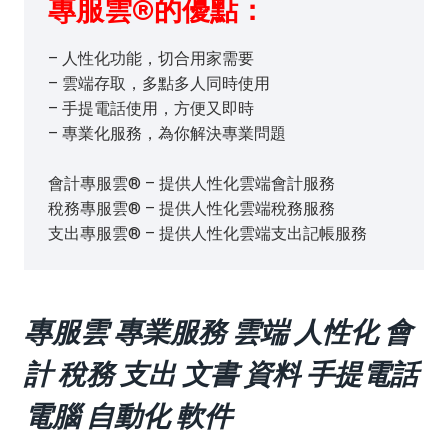
專服雲®的優點：
– 人性化功能，切合用家需要
– 雲端存取，多點多人同時使用
– 手提電話使用，方便又即時
– 專業化服務，為你解決專業問題
會計專服雲® – 提供人性化雲端會計服務
稅務專服雲® – 提供人性化雲端稅務服務
支出專服雲® – 提供人性化雲端支出記帳服務
專服雲 專業服務 雲端 人性化 會
計 稅務 支出 文書 資料 手提電話
電腦 自動化 軟件