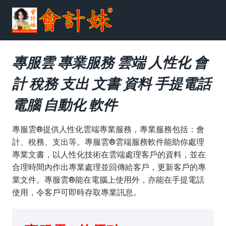
跳
到
内
容
專服雲 專業服務 雲端 人性化 會
計 稅務 支出 文書 資料 手提電話
電腦 自動化 軟件
專服雲®提供人性化雲端專業服務，專業服務包括：會
計、稅務、支出等。專服雲®雲端服務軟件能助你處理
專業文書，以人性化技術在雲端處理客戶的資料，並在
合理時間內作出專業處理並回傳給客戶，更新客戶的專
業文件。專服雲®能在電腦上使用外，亦能在手提電話
使用，令客戶可即時存取專業訊息。