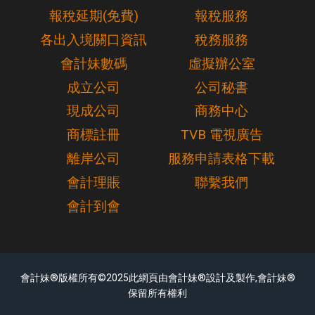
報稅延期(免費)
報稅服務
各出入境關口資訊
稅務服務
會計妹數碼
虛擬辦公室
成立公司
公司秘書
現成公司
商務中心
商標註冊
TVB 電視廣告
離岸公司
服務申請表格下載
會計理賬
聯繫我們
會計到會
會計妹®版權所有©2025此網頁由會計妹®設計及製作,會計妹®
保留所有權利