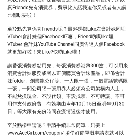
真Friends先有消費券，費事比人話我迫你又或者有人講
比都唔要啦！
至於點先算係真Friends呢？最起碼都Like左會計妹同埋
VTuber會計妹個Facebook吓嘛，Friend啲嘅like埋
VTuber 會計妹YouTube Channel同廣告達人個Facebook
就更加好啦！未Like?快啲Like啦！
講番張消費券點用先，每張消費券港幣300蚊，可以用來
消費會計妹服務或者以正價購買會計妹產品，即係會計
妹folder、創業龍公仔等。一人限一張，一個電話號碼限
一張，一間公司限一張用券人必須為公司架構內人士，
不能兌換現金、不設代領、不設找贖、不可轉讓、不可
用作支付政府費，有効期由今年10月15日至明年9月30
日，等大家有充份時間在疫情過後才使用。
至於點樣申請呢？申請手續非常簡單，只要上
www.AccGirl.com/coupon/ 填份好簡單嘅申請表就可以