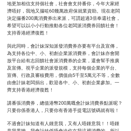
地更加相信支持個社會，社會會支持番你，今年大家經
濟唔好，我地又攞咗60幾萬政府保就業資助。現在老闆
決定攞番200萬消費券出來派，可謂超過3倍奉還社會，
希望可以以小小行動推動各位老闆派消費券回饋社會！
支持香港經濟復甦！
與此同時，會計妹深知派發消費券亦要有平台及宣傳，
為支持各位中、小、初創企業派消費券，會計妹亦會開
放平台給有志回饋社會派消費券的企業，還會幫手推廣
及宣傳。視乎企業的派發規模，支持每個企業的平台、
宣傳、行政及審核費用，價值由5千至5萬元不等，全數
由會計妹老闆捐出，歡迎各中、小、初創企業參加。一
齊支持香港經濟復甦！
講番張消費券，總值港幣200萬嘅會計妹消費券點派呢？
只要你係香港人，只要你有香港手提電話號碼就有啦！
不過會計妹知道有人鍾意我，又有人唔鍾意我！！唔鍾
意我果啲，我會計妹係唔會迫你在我這裡消費的，所以