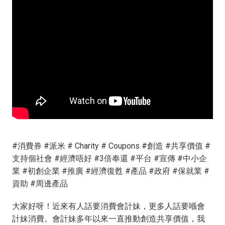
#消費券 #派米 # Charity # Coupons #創造 #共享價值 #
支持個社會 #經濟唔好 #3倍奉還 #平台 #宣傳 #中小企
業 #初創企業 #推廣 #經濟復甦 #產品 #政府 #保就業 #
資助 #周邊產品
大家好呀！近來有人話要消費會計妹，更多人話要喺會
計妹消費。會計妹多年以來一直推動創造共享價值，我