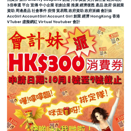
3倍奉還 平台 宣傳 中小企業 初創企業 推廣 經濟復甦 產品 政府 保就業
資助 周邊產品 社會事件 疫情 貿易戰 政府資助 政府派錢 會計妹
AccGirl AccountGirl Account Girl 創業 經濟 HongKong 香港
VTuber 虛擬網紅 Virtual Youtuber 會計