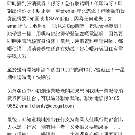
即時攞到張消費劵！係呀！您冇聽錯啊！係即時呀！即
刻出俾你呀！唔止呀，重會email埋比您添！但喺張消費
劵記得要Cap圖或者Save低佢，因為任何遺失，如：
email寄失，收唔到，唔見左Cap圖等，都唔會補發嘅！
順帶提一提，用嘅時候記得帶登記左嘅電話呀！因為要
即時用電話核實身份嫁！當然，用假資料申請果啲，都
唔使講，張消費券梗係會冇効啦！好心唔好玩阻住有需
要嘅人啦！
至於幾時開始申請？係由10月1號到10月7號截止！一星
期申請時間！快啲啦！
另外各位中小初創企業嘅老闆如果想同我哋一齊派發消
費券回饋社會，可以隨時聯絡我哋。聯絡電話係3465
9882 email charity@accgirl.com
最後，都知道我哋推出任何支持創業人仕嘅行動都會比
人抹黑，行家、別有用心者、又要攞又要唱果啲。。。
唉（嘆氣）。。唔講啦。。。大家憑良心吧！唔要可以