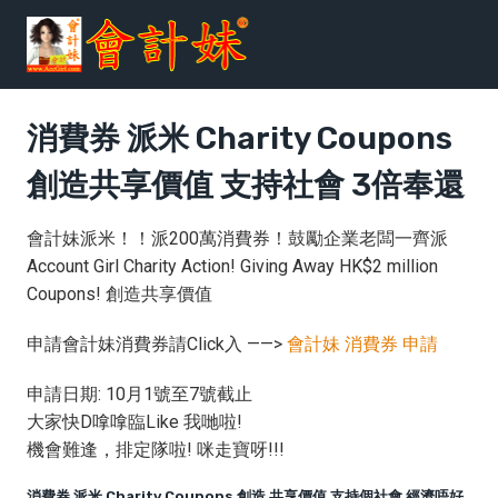
跳
到
内
容
消費券 派米 Charity Coupons
創造共享價值 支持社會 3倍奉還
會計妹派米！！派200萬消費券！鼓勵企業老闆一齊派
Account Girl Charity Action! Giving Away HK$2 million
Coupons! 創造共享價值
申請會計妹消費券請Click入 ——>
會計妹 消費券 申請
申請日期: 10月1號至7號截止
大家快D嗱嗱臨Like 我哋啦!
機會難逢，排定隊啦! 咪走寶呀!!!
消費券 派米 Charity Coupons 創造 共享價值 支持個社會 經濟唔好