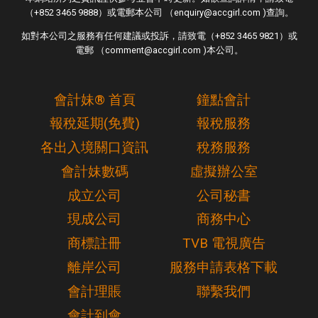
（+852 3465 9888）或電郵本公司 （enquiry@accgirl.com )查詢。
如對本公司之服務有任何建議或投訴，請致電（+852 3465 9821）或
電郵 （comment@accgirl.com )本公司。
會計妹® 首頁
鐘點會計
報稅延期(免費)
報稅服務
各出入境關口資訊
稅務服務
會計妹數碼
虛擬辦公室
成立公司
公司秘書
現成公司
商務中心
商標註冊
TVB 電視廣告
離岸公司
服務申請表格下載
會計理賬
聯繫我們
會計到會