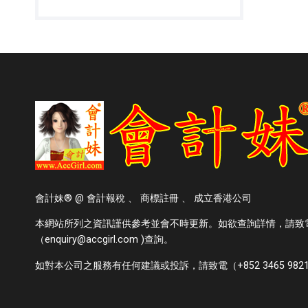
會計妹® @ 會計報稅 、 商標註冊 、 成立香港公司
本網站所列之資訊謹供參考並會不時更新。如欲查詢詳情，請致電（+8
（enquiry@accgirl.com )查詢。
如對本公司之服務有任何建議或投訴，請致電（+852 3465 9821）或