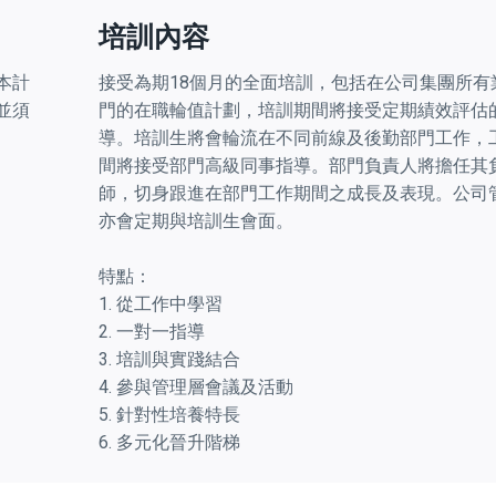
培訓內容
本計
接受為期18個月的全面培訓，包括在公司集團所有
並須
門的在職輪值計劃，培訓期間將接受定期績效評估
導。培訓生將會輪流在不同前線及後勤部門工作，
間將接受部門高級同事指導。部門負責人將擔任其
師，切身跟進在部門工作期間之成長及表現。公司
亦會定期與培訓生會面。
特點：
1. 從工作中學習
2. 一對一指導
3. 培訓與實踐結合
4. 參與管理層會議及活動
5. 針對性培養特長
6. 多元化晉升階梯