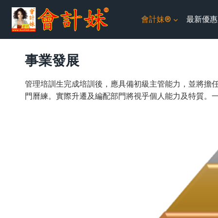
跳
會計妹®
最新優惠
到
内
容
事業發展
管理培訓生完成培訓後，應具備初級主管能力，並將擔
門曆練。實際升遷及編配部門將視乎個人能力及特質。