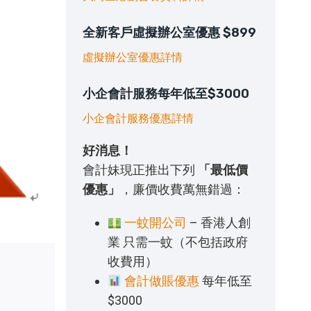
全新客戶虛擬辦公室優惠 $899
虛擬辦公室優惠詳情
小企會計服務每年低至$3000
小企會計服務優惠詳情
好消息！
會計妹現正推出下列
「最低價
優惠」
，廉價收費萬無錯過：
一蚊開公司
– 香港人創
業 只需一蚊（不包括政府
收費用）
會計做賬優惠
每年低至
$3000