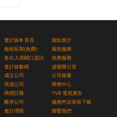
會計妹® 首頁
鐘點會計
報稅延期(免費)
報稅服務
各出入境關口資訊
稅務服務
會計妹數碼
虛擬辦公室
成立公司
公司秘書
現成公司
商務中心
商標註冊
TVB 電視廣告
離岸公司
服務申請表格下載
會計理賬
聯繫我們