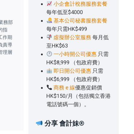
小企會計稅務服務套餐
每年低至$4000
基本公司秘書服務套餐
業務部
每年只需HK$499
的指
虛擬辦公室服務
每月低
工作期
負責導
至HK$63
管理層
一小時開公司優惠
只需
HK$8,999 （包政府費）
即日開公司優惠
只需
HK$6,999 （包政府費）
商務 e 線
優惠促銷價
HK$150/月（包括獨立香港
電話號碼一個）。
分享 會計妹®