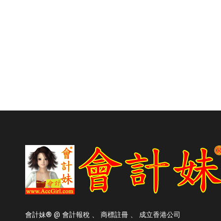
會計妹® @ 會計報稅 、 商標註冊 、 成立香港公司