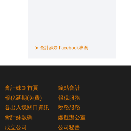
➤ 會計妹® Facebook專頁
會計妹® 首頁
鐘點會計
報稅延期(免費)
報稅服務
各出入境關口資訊
稅務服務
會計妹數碼
虛擬辦公室
成立公司
公司秘書