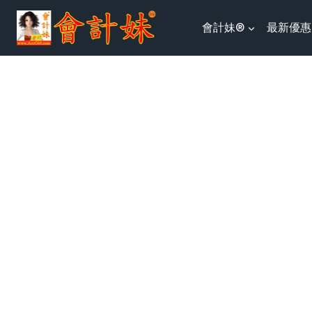
跳
會計妹®
最新優惠
到
内
容