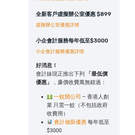
全新客戶虛擬辦公室優惠 $899
虛擬辦公室優惠詳情
小企會計服務每年低至$3000
小企會計服務優惠詳情
好消息！
會計妹現正推出下列
「最低價
優惠」
，廉價收費萬無錯過：
一蚊開公司
– 香港人創
業 只需一蚊（不包括政府
收費用）
會計做賬優惠
每年低至
$3000