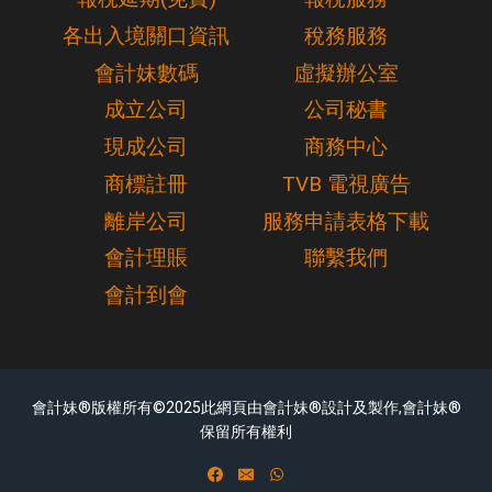
各出入境關口資訊
稅務服務
會計妹數碼
虛擬辦公室
成立公司
公司秘書
現成公司
商務中心
商標註冊
TVB 電視廣告
離岸公司
服務申請表格下載
會計理賬
聯繫我們
會計到會
會計妹®版權所有©2025此網頁由會計妹®設計及製作,會計妹®
保留所有權利