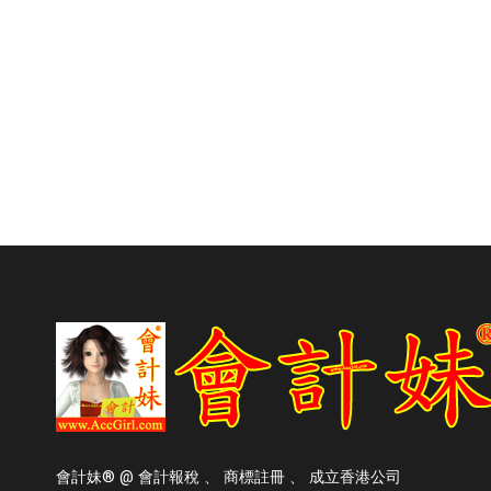
會計妹® @ 會計報稅 、 商標註冊 、 成立香港公司