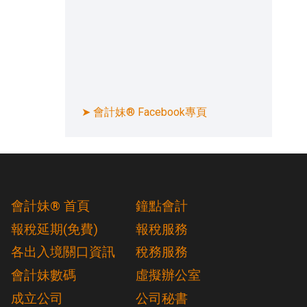
➤ 會計妹® Facebook專頁
會計妹® 首頁
鐘點會計
報稅延期(免費)
報稅服務
各出入境關口資訊
稅務服務
會計妹數碼
虛擬辦公室
成立公司
公司秘書