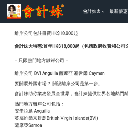
跳
會計妹®
最新優惠
到
内
容
離岸公司包註冊費HK$18,800起
會計妹大特惠:首年HK$18,800起（包括政府收費和公
– 只限熱門地方離岸公司 –
離岸公司 BVI Anguilla 薩摩亞 塞舌爾 Cayman
要開展外國市場？ 開設離岸公司是第一步。
會計妹助你業務發展全世界，會計妹提供世界各地熱門
熱門地方離岸公司包括：
安圭拉島 Anguilla
英屬維爾京群島British Virgin Islands(BVI)
薩摩亞Samoa