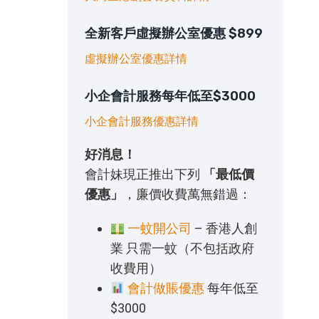
全新客戶虛擬辦公室優惠 $899
虛擬辦公室優惠詳情
小企會計服務每年低至$3000
小企會計服務優惠詳情
好消息！
會計妹現正推出下列
「最低價
優惠」
，廉價收費萬無錯過：
一蚊開公司
– 香港人創
業 只需一蚊（不包括政府
收費用）
會計做賬優惠
每年低至
$3000